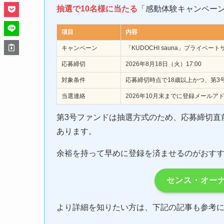
抽選で10名様に当たる
「感動体験キャンペーン
項目
内容
キャンペーン
「KUDOCHI sauna」プライベ
応募締切
2026年8月18日（火）17:00
対象条件
応募締切時点で18歳以上かつ、第
当選連絡
2026年10月末までに登録メールア
第3号ファンドは抽選方式のため、応募締切直
あります。
余裕を持って早めに登録を済ませるのがおす
センス・オー
より詳細を知りたい方は、下記の記事も参考